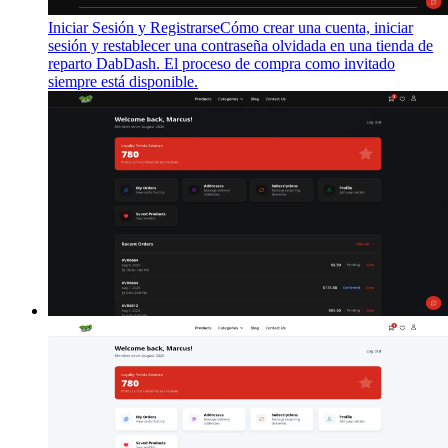
Iniciar Sesión y Registrarse
Cómo crear una cuenta, iniciar
sesión y restablecer una contraseña olvidada en una tienda de
reparto DabDash. El proceso de compra como invitado
siempre está disponible.