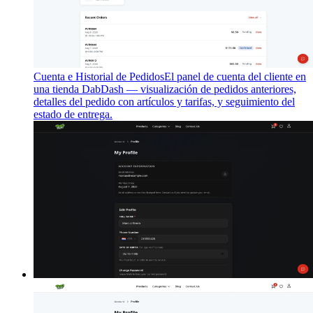
Cuenta e Historial de Pedidos
El panel de cuenta del cliente en
una tienda DabDash — visualización de pedidos anteriores,
detalles del pedido con artículos y tarifas, y seguimiento del
estado de entrega.